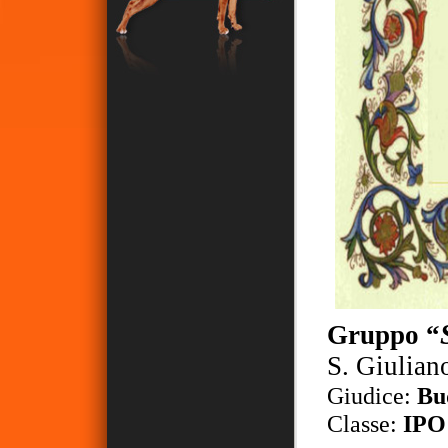
Gruppo “
S. Giulian
Giudice:
Bu
Classe:
IPO