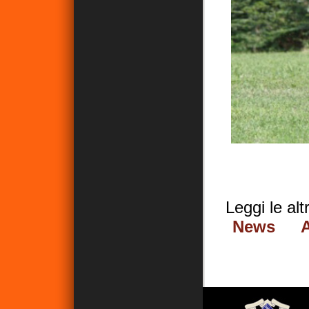
Leggi le al
News