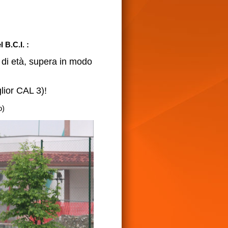
B.C.I. :
di età, supera in modo
glior CAL 3)!
o)