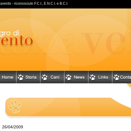
ento - riconosciuto F.C.I., E.N.C.I. e B.C.I.
26/04/2009