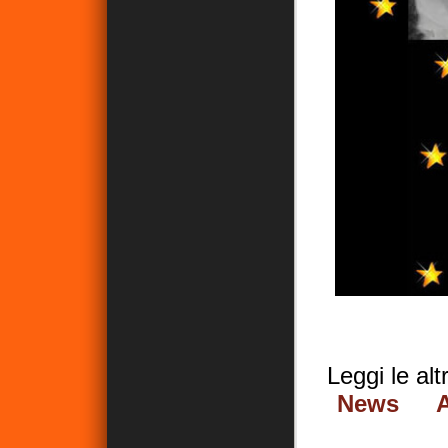
Leggi le al
News