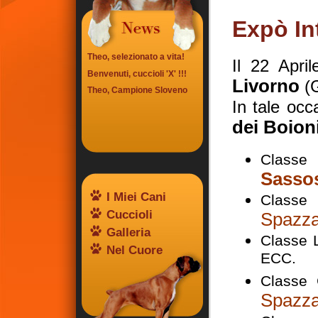
Expò In
Theo, selezionato a vita!
Il 22 April
Benvenuti, cuccioli 'X' !!!
Livorno
(G
Theo, Campione Sloveno
In tale occ
dei Boion
Class
Sassos
I Miei Cani
Classe
Cuccioli
Spazz
Galleria
Classe L
Nel Cuore
ECC.
Classe 
Spazz