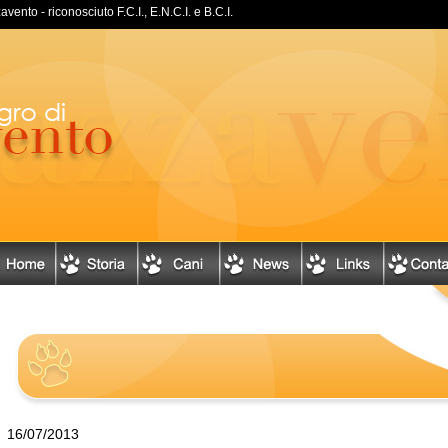
ento - riconosciuto F.C.I., E.N.C.I. e B.C.I.
16/07/2013