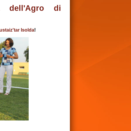
a dell'Agro di
staiz'tar Isolda
!