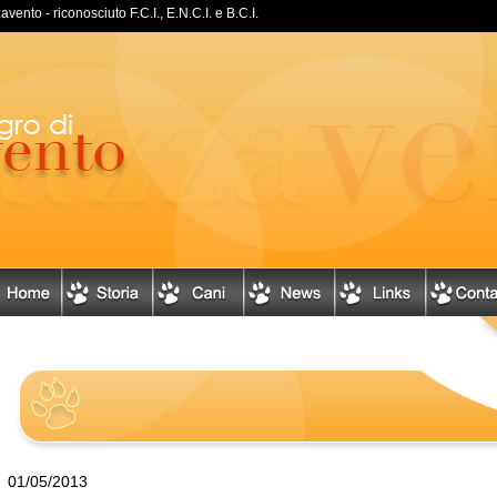
ento - riconosciuto F.C.I., E.N.C.I. e B.C.I.
01/05/2013